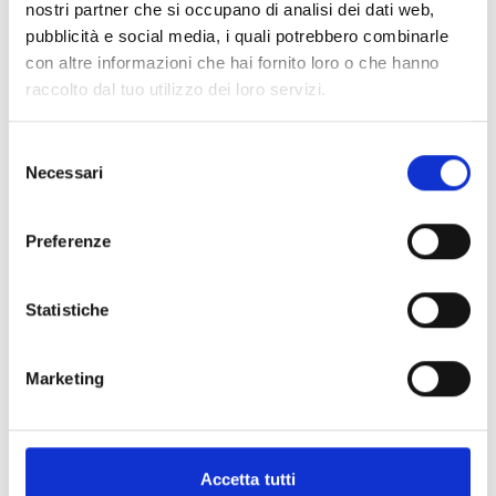
nostri partner che si occupano di analisi dei dati web,
pubblicità e social media, i quali potrebbero combinarle
con altre informazioni che hai fornito loro o che hanno
raccolto dal tuo utilizzo dei loro servizi.
27
Pimp Your Booty
Selezione
Necessari
del
consenso
VDC NUTRITION
Preferenze
Statistiche
Marketing
Accetta tutti
1