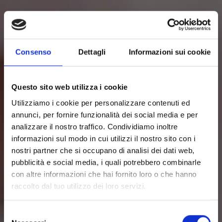
UN EQUILIBRIO VINCENTE
Consenso
Dettagli
Informazioni sui cookie
Il benessere è un dialogo continuo tra come ti muovi e
Questo sito web utilizza i cookie
come ti nutri. In VDC Nutrition questa integrazione
prende forma in piani alimentari che rispettano il tuo
Utilizziamo i cookie per personalizzare contenuti ed
biotipo e si fondono naturalmente con i tuoi
annunci, per fornire funzionalità dei social media e per
allenamenti, creando un percorso completo di
analizzare il nostro traffico. Condividiamo inoltre
evoluzione e consapevolezza.
informazioni sul modo in cui utilizzi il nostro sito con i
nostri partner che si occupano di analisi dei dati web,
pubblicità e social media, i quali potrebbero combinarle
con altre informazioni che hai fornito loro o che hanno
raccolto dal tuo utilizzo dei loro servizi.
Selezione