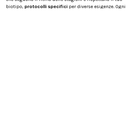
biotipo,
protocolli specifici
per diverse esigenze. Ogni
programma è pensato per integrarsi naturalmente con i
tuoi ritmi ed allenamenti, amplificando i risultati e
sostenendo il tuo benessere a 360 gradi. Un
approccio
completo
che ti accompagna in ogni stagione, unendo
la precisione del movimento alla consapevolezza della
nutrizione.