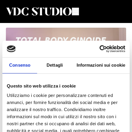
Consenso
Dettagli
Informazioni sui cookie
Questo sito web utilizza i cookie
Utilizziamo i cookie per personalizzare contenuti ed
Total Body Ginoide #75
annunci, per fornire funzionalità dei social media e per
analizzare il nostro traffico. Condividiamo inoltre
Valeria De Chiara
informazioni sul modo in cui utilizzi il nostro sito con i
nostri partner che si occupano di analisi dei dati web,
Lezione di Total Body per donne 🍐con Valeria e Valentina della
pubblicità e social media, i quali potrebbero combinarle