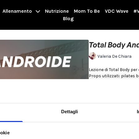
Allenamento
Nutrizione
Mom To Be
VDC Wave
#V
Blog
Total Body And
Valeria De Chiara
Lezione di Total Body per
Props utilizz
>>
00:
20
VAI AL RISCA
>>
05:
40
VAI AL WORKO
Per saperne di più
Dettagli
ookie