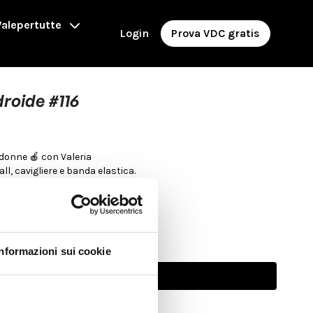
alepertutte
Login
Prova VDC gratis
roide #116
 donne 🍎 con Valeria
ati: pilates ball, cavigliere e banda elastica.
LDAMENTO ARTICOLARE
UT FORZA
Informazioni sui cookie
Abbonati per guardare