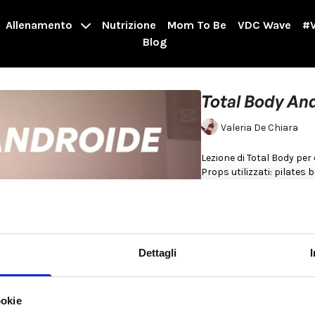
Allenamento
Nutrizione
Mom To Be
VDC Wave
#V
Blog
Total Body An
Valeria De Chiara
Lezione di Total Body pe
Props utilizzati: pilates 
braccia
00:00
Riscaldamento
04:20
Workout forza
Dettagli
Per saperne di più
ookie