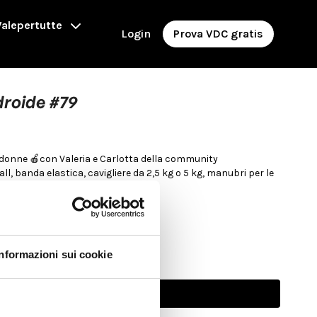
alepertutte
Login
Prova VDC gratis
droide #79
r donne 🍎con Valeria e Carlotta della community
ball, banda elastica, cavigliere da 2,5 kg o 5 kg, manubri per le
Informazioni sui cookie
Abbonati per guardare