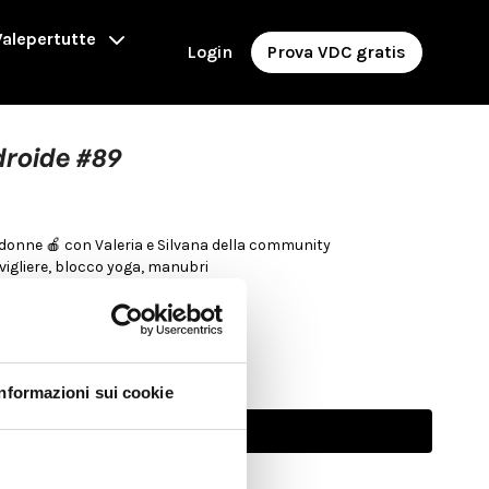
alepertutte
Login
Prova VDC gratis
droide #89
 donne 🍎 con Valeria e Silvana della community
Props utilizzati: roller, cavigliere, blocco yoga, manubri
Informazioni sui cookie
Abbonati per guardare