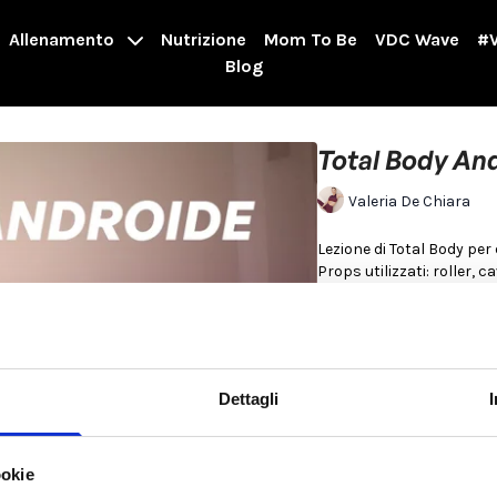
Allenamento
Nutrizione
Mom To Be
VDC Wave
#V
Blog
Total Body An
Valeria De Chiara
Lezione di Total Body per
00:00
Riscaldamento
05:28
Workout forza
Per saperne di più
Dettagli
ookie