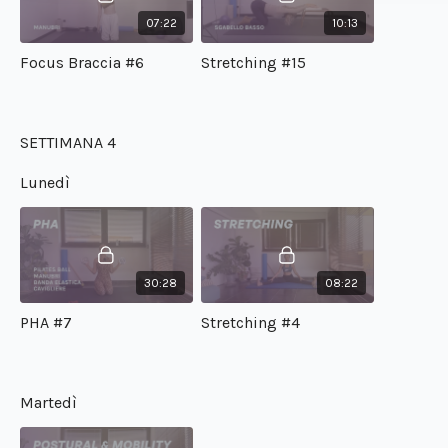
07:22
10:13
Focus Braccia #6
Stretching #15
SETTIMANA 4
Lunedì
30:28
08:22
PHA #7
Stretching #4
Martedì