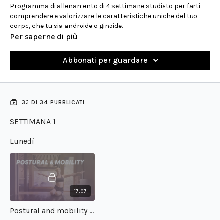
Programma di allenamento di 4 settimane studiato per farti
comprendere e valorizzare le caratteristiche uniche del tuo
corpo, che tu sia androide o ginoide.
Per saperne di più
Pilates, allenamenti total body differenziati per biotipo,
stretching e esercizi posturali si alternano in una sequenza
Abbonati per guardare
per accompagnarti passo dopo passo alla scoperta del
metodo VDC, spiegandoti il motivo di ogni movimento e come
adattarlo alle tue esigenze.
33 DI 34 PUBBLICATI
SETTIMANA 1
Lunedì
17:07
Postural and mobility #1