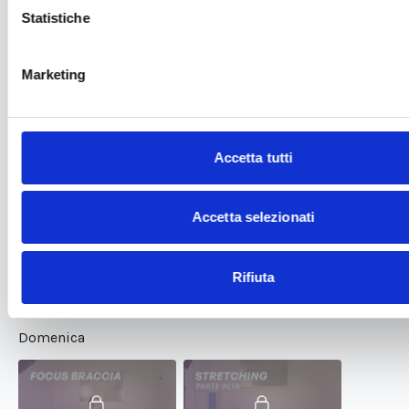
Statistiche
Venerdì
Marketing
27:17
21:58
Accetta tutti
Focus Glutei #2
Gambe Leggere #2
Accetta selezionati
Sabato
Rifiuta
Rest Day
Domenica