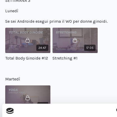
SETTIMANA 3
Lunedì
Se sei Androide esegui prima il WO per donne ginoidi.
24:47
17:05
Total Body Ginoide #12
Stretching #1
Martedì
51:19
Vinyasa Yoga #1