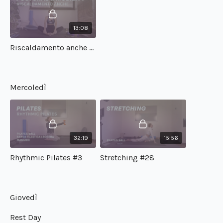
13:08
Riscaldamento anche #2
Mercoledì
32:19
15:56
Rhythmic Pilates #3
Stretching #28
Giovedì
Rest Day