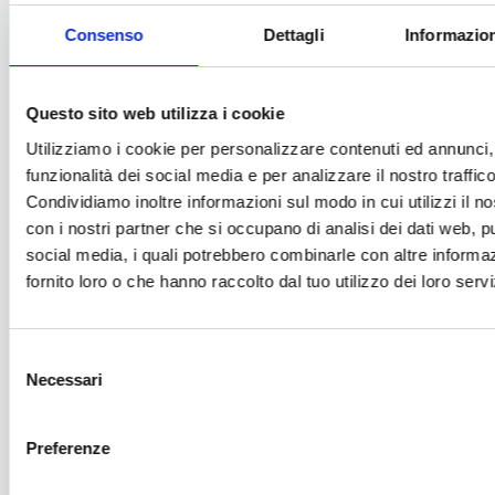
Consenso
Dettagli
Informazion
Mercoledì
Questo sito web utilizza i cookie
Utilizziamo i cookie per personalizzare contenuti ed annunci, 
funzionalità dei social media e per analizzare il nostro traffico
36:01
09:56
Condividiamo inoltre informazioni sul modo in cui utilizzi il no
con i nostri partner che si occupano di analisi dei dati web, pu
Pilates Sculpt #1
Stretching #29
social media, i quali potrebbero combinarle con altre informa
fornito loro o che hanno raccolto dal tuo utilizzo dei loro servi
Giovedì
Selezione
Necessari
del
consenso
17:27
Preferenze
Allungamento catena cinetica posteriore #1