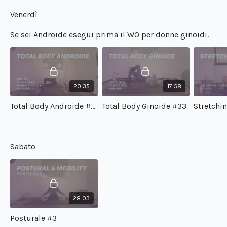
Venerdì
Se sei Androide esegui prima il WO per donne ginoidi.
20:35
17:58
Total Body Androide #42
Total Body Ginoide #33
Stretchi
Sabato
28:03
Posturale #3