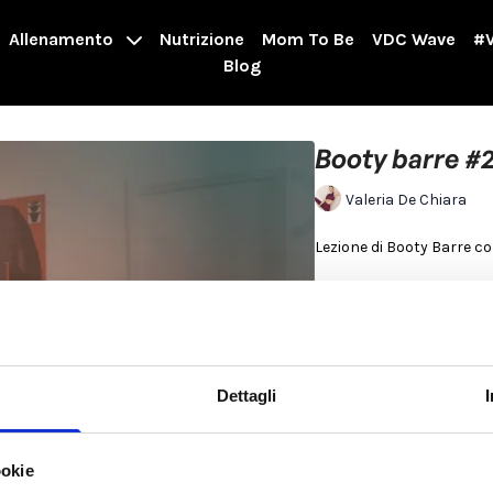
Allenamento
Nutrizione
Mom To Be
VDC Wave
#V
Blog
Booty barre #
Valeria De Chiara
Lezione di Booty Barre
Props utilizzati: sedia, b
Adatto a donne Androidi e
Consigli di utilizzo: Agg
Dettagli
da solo se hai poco tempo
“Gambe Leggere”.
Se sei Ginoide consiglia
ookie
Per saperne di più