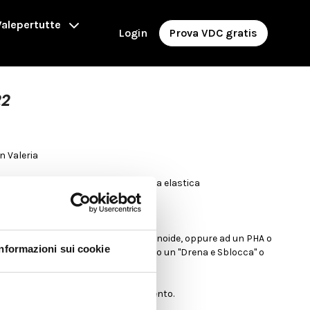
alepertutte
Login
Prova VDC gratis
22
 con Valeria
ox yoga, cavigliere, pilates ball, banda elastica
 Ginoidi
iungilo ad un WO biotipo Androide o Ginoide, oppure ad un PHA o
Informazioni sui cookie
. Fai seguire sempre lo stretching o un "Drena e Sblocca" o
mo di eseguirlo come primo allenamento.