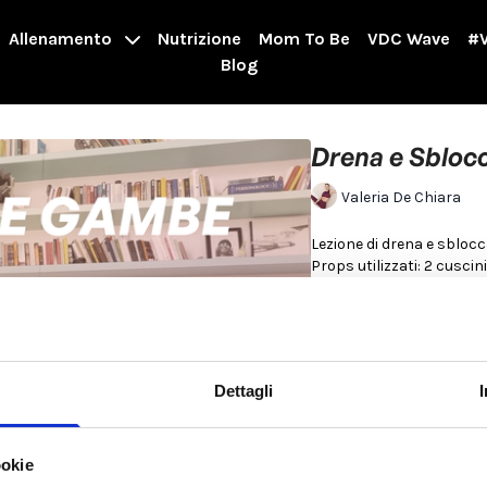
Allenamento
Nutrizione
Mom To Be
VDC Wave
#V
Blog
Drena e Sbloc
Valeria De Chiara
Lezione di drena e sbloc
Props utilizzati: 2 cuscini
Per saperne di più
Dettagli
ookie