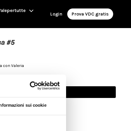
alepertutte
Login
Prova VDC gratis
ca #5
ca con Valeria
Abbonati per guardare
Informazioni sui cookie