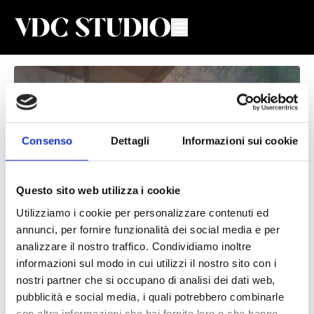
Consenso
Dettagli
Informazioni sui cookie
Questo sito web utilizza i cookie
Utilizziamo i cookie per personalizzare contenuti ed
annunci, per fornire funzionalità dei social media e per
Drena e Sblocca #6
analizzare il nostro traffico. Condividiamo inoltre
informazioni sul modo in cui utilizzi il nostro sito con i
Valeria De Chiara
nostri partner che si occupano di analisi dei dati web,
pubblicità e social media, i quali potrebbero combinarle
Lezione di drena e sblocca con Valeria
con altre informazioni che hai fornito loro o che hanno