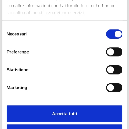
Props utilizzati: manubri
con altre informazioni che hai fornito loro o che hanno
Adatto a donne Androidi e Ginoidi
Per saperne di più
raccolto dal tuo utilizzo dei loro servizi.
Abbonati per guardare
Selezione
Necessari
del
consenso
Preferenze
Commenti (
4
)
Statistiche
Accedi
per vedere la conversazione
Marketing
Accetta tutti