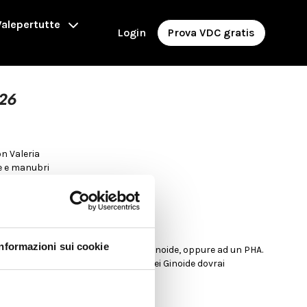
alepertutte
Login
Prova VDC gratis
#26
on Valeria
re e manubri
UT DI FORZA
 Ginoidi
Informazioni sui cookie
iungilo ad un WO biotipo Androide o Ginoide, oppure ad un PHA.
ndroide puoi eseguirlo da solo; se sei Ginoide dovrai
us addome o upper body.