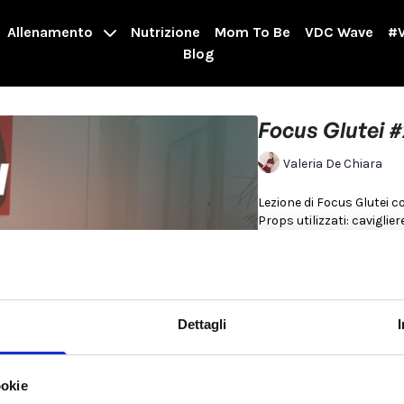
Allenamento
Nutrizione
Mom To Be
VDC Wave
#V
Blog
Focus Glutei 
Valeria De Chiara
Lezione di Focus Glutei c
Props utilizzati: caviglie
>>
08:30
VAI AL WORKO
Adatto a donne Androidi e
Dettagli
Consigli di utilizzo: Agg
Se hai poco tempo e sei A
aggiungere anche un foc
Per saperne di più
ookie