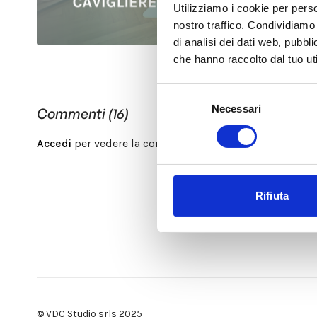
Utilizziamo i cookie per perso
nostro traffico. Condividiamo 
di analisi dei dati web, pubbl
che hanno raccolto dal tuo uti
Selezione
Necessari
del
Commenti (
16
)
consenso
Accedi
per vedere la conversazione
Rifiuta
© VDC Studio srls 2025