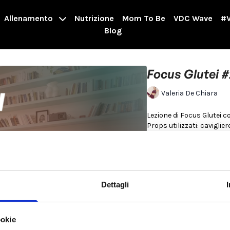
Allenamento
Nutrizione
Mom To Be
VDC Wave
#V
Blog
Focus Glutei 
Valeria De Chiara
Lezione di Focus Glutei c
Props utilizzati: caviglier
>>
00:19
VAI AL WORKOU
Adatto a donne Androidi e
Dettagli
Consigli di utilizzo: Agg
Se hai poco tempo e sei A
aggiungere anche un foc
Per saperne di più
ookie