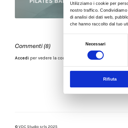
Utilizziamo i cookie per perso
nostro traffico. Condividiamo 
di analisi dei dati web, pubbl
che hanno raccolto dal tuo uti
Selezione
Necessari
del
Commenti (
8
)
consenso
Accedi
per vedere la conversazione
Rifiuta
© VDC Studio srls 2025