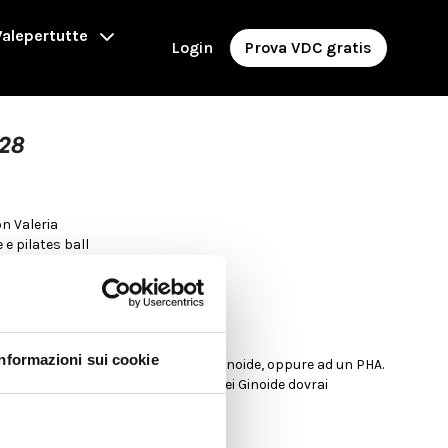
alepertutte
Login
Prova VDC gratis
#28
on Valeria
e e pilates ball
T DI FORZA
 Ginoidi
Informazioni sui cookie
iungilo ad un WO biotipo Androide o Ginoide, oppure ad un PHA.
ndroide puoi eseguirlo da solo; se sei Ginoide dovrai
us addome o upper body.