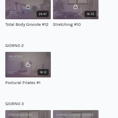
all'allungamento muscolare.
Consigli utili:
24:47
16:32
Se non sei ancora completamente allenata, puoi eseguire il
programma utilizzando carichi più leggeri e bande elastiche
Total Body Ginoide #12
Stretching #10
di minore intensità;
Se desideri aggiungere cardio, integra una camminata di 15-
20 minuti a passo sostenuto nello stesso giorno
dell'allenamento;
GIORNO 2
In caso di problemi di circolazione, dedica qualche minuto al
defaticamento con le gambe in alto;
Concludi sempre con lo stretching.
16:12
Postural Pilates #1
GIORNO 3