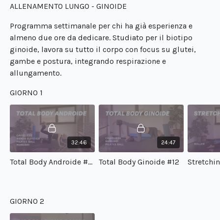
ALLENAMENTO LUNGO - GINOIDE
Programma settimanale per chi ha già esperienza e
almeno due ore da dedicare. Studiato per il biotipo
ginoide, lavora su tutto il corpo con focus su glutei,
gambe e postura, integrando respirazione e
allungamento.
GIORNO 1
32:46
24:47
Total Body Androide #10
Total Body Ginoide #12
Stretchi
GIORNO 2