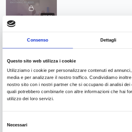
23:52
Rhythmic Pilates #2
Consenso
Dettagli
GIORNO 5
Questo sito web utilizza i cookie
Utilizziamo i cookie per personalizzare contenuti ed annunci, p
media e per analizzare il nostro traffico. Condividiamo inoltre 
13:08
38:13
nostro sito con i nostri partner che si occupano di analisi dei 
quali potrebbero combinarle con altre informazioni che hai for
Riscaldamento anche #2
Pilates Sculpt #3
PHA #6
utilizzo dei loro servizi.
GIORNO 6
Selezione
Necessari
del
REST DAY