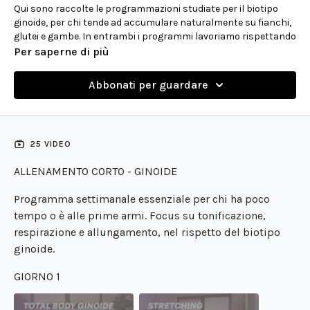
Qui sono raccolte le programmazioni studiate per il biotipo
ginoide, per chi tende ad accumulare naturalmente su fianchi,
glutei e gambe. In entrambi i programmi lavoriamo rispettando
la tua conformazione: partiamo dalla parte inferiore per poi
Per saperne di più
salire verso l'alto, evitando così infiammazioni e favorendo il
drenaggio. Non dimenticare mai lo stretching finale, essenziale
Abbonati per guardare
per mantenere l'elasticità muscolare e migliorare la
circolazione.
ALLENAMENTO CORTO - GINOIDE
25 VIDEO
Programma settimanale ideale per chi ha poco tempo o si
ALLENAMENTO CORTO - GINOIDE
avvicina per la prima volta al metodo VDC. Gli allenamenti sono
strutturati per lavorare su tutto il corpo, con particolare
Programma settimanale essenziale per chi ha poco
attenzione alla respirazione e all'allungamento muscolare.
tempo o è alle prime armi. Focus su tonificazione,
ALLENAMENTO LUNGO - GINOIDE
respirazione e allungamento, nel rispetto del biotipo
ginoide.
Un programma settimanale dedicato a chi può dedicare
almeno due ore all'allenamento e ha già familiarità con il
GIORNO 1
metodo VDC. Le sessioni lavorano su tutto il corpo utilizzando i
diversi props, con particolare attenzione alla respirazione e