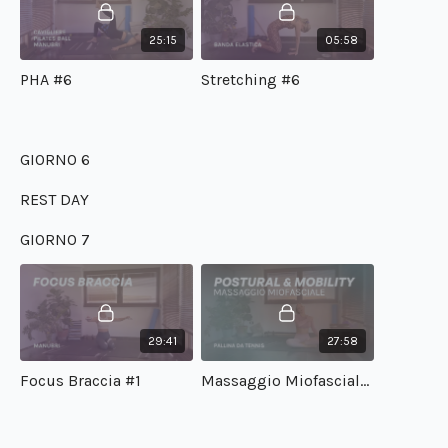
25:15
05:58
PHA #6
Stretching #6
GIORNO 6
REST DAY
GIORNO 7
29:41
27:58
Focus Braccia #1
Massaggio Miofasciale #1