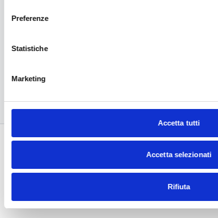
consenso
GIORNO 7
Preferenze
Statistiche
29:41
27:58
Marketing
Focus Braccia #1
Massaggio Miofasciale #1
Accetta tutti
Commenti sulla collezione (
0
)
Accetta selezionati
Accedi
per vedere la conversazione
Rifiuta