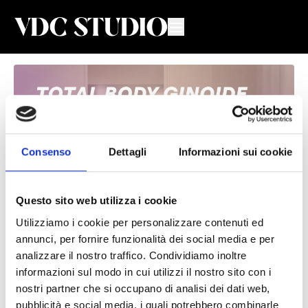
Consenso
Dettagli
Informazioni sui cookie
Questo sito web utilizza i cookie
Utilizziamo i cookie per personalizzare contenuti ed
Total Body Ginoide #61
annunci, per fornire funzionalità dei social media e per
analizzare il nostro traffico. Condividiamo inoltre
Valeria De Chiara
informazioni sul modo in cui utilizzi il nostro sito con i
nostri partner che si occupano di analisi dei dati web,
Lezione di Total Body per donne 🍐 con Valeria
pubblicità e social media, i quali potrebbero combinarle