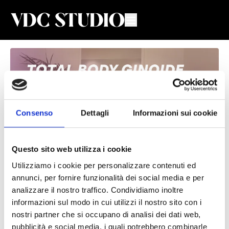
Consenso
Dettagli
Informazioni sui cookie
Questo sito web utilizza i cookie
Utilizziamo i cookie per personalizzare contenuti ed
Total Body Ginoide #42
annunci, per fornire funzionalità dei social media e per
analizzare il nostro traffico. Condividiamo inoltre
Valeria De Chiara
informazioni sul modo in cui utilizzi il nostro sito con i
nostri partner che si occupano di analisi dei dati web,
Lezione di Total Body per donne 🍐 con Valeria
pubblicità e social media, i quali potrebbero combinarle