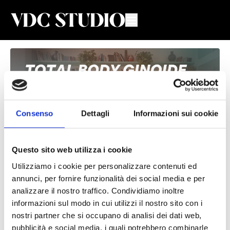
Consenso
Dettagli
Informazioni sui cookie
Questo sito web utilizza i cookie
Utilizziamo i cookie per personalizzare contenuti ed
Total Body Ginoide #106
annunci, per fornire funzionalità dei social media e per
analizzare il nostro traffico. Condividiamo inoltre
Valeria De Chiara
informazioni sul modo in cui utilizzi il nostro sito con i
nostri partner che si occupano di analisi dei dati web,
Lezione di Total Body per donne 🍐con Valeria
pubblicità e social media, i quali potrebbero combinarle