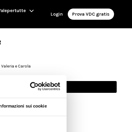
alepertutte
Login
Prova VDC gratis
3
 con Valeria e Carola
Abbonati per guardare
Informazioni sui cookie