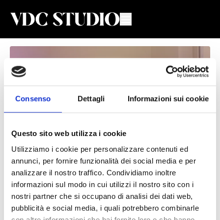
Consenso
Dettagli
Informazioni sui cookie
Questo sito web utilizza i cookie
Utilizziamo i cookie per personalizzare contenuti ed
annunci, per fornire funzionalità dei social media e per
Stretching #39
analizzare il nostro traffico. Condividiamo inoltre
informazioni sul modo in cui utilizzi il nostro sito con i
Valeria De Chiara
nostri partner che si occupano di analisi dei dati web,
pubblicità e social media, i quali potrebbero combinarle
Lezione di Stretching con focus sullo Psoas con Valeria
con altre informazioni che hai fornito loro o che hanno