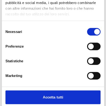
pubblicità e social media, i quali potrebbero combinarle
Lezion Live di Allungamento della catena cinetica posteriore
con Valeria
con altre informazioni che hai fornito loro o che hanno
Props utilizzati: pilates ball,
raccolto dal tuo utilizzo dei loro servizi.
Per saperne di più
Selezione
Abbonati per guardare
Necessari
del
consenso
Preferenze
Commenti (
1
)
Statistiche
Accedi
per vedere la conversazione
Marketing
Accetta tutti