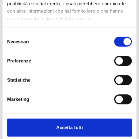
pubblicità e social media, i quali potrebbero combinarle
Lezione Live di Allungamento catena cinetica posteriore con
Valeria
con altre informazioni che hai fornito loro o che hanno
Props utilizzati: pilates ball
raccolto dal tuo utilizzo dei loro servizi.
Per saperne di più
Selezione
Abbonati per guardare
Necessari
del
consenso
Preferenze
Commenti (
4
)
Statistiche
Accedi
per vedere la conversazione
Marketing
Accetta tutti