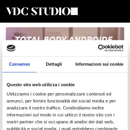
Consenso
Dettagli
Informazioni sui cookie
Questo sito web utilizza i cookie
Utilizziamo i cookie per personalizzare contenuti ed
Total Body Androide #8
annunci, per fornire funzionalità dei social media e per
analizzare il nostro traffico. Condividiamo inoltre
Valeria De Chiara
informazioni sul modo in cui utilizzi il nostro sito con i
nostri partner che si occupano di analisi dei dati web,
Lezione live di Total Body per donne 🍎 con Valeria
pubblicità e social media, i quali potrebbero combinarle