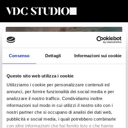
Consenso
Dettagli
Informazioni sui cookie
Questo sito web utilizza i cookie
Utilizziamo i cookie per personalizzare contenuti ed
annunci, per fornire funzionalità dei social media e per
Postural & Mobility #13
analizzare il nostro traffico. Condividiamo inoltre
informazioni sul modo in cui utilizzi il nostro sito con i
Valeria De Chiara
nostri partner che si occupano di analisi dei dati web,
pubblicità e social media, i quali potrebbero combinarle
Lezione di Postural and Mobility con Valeria
con altre informazioni che hai fornito loro o che hanno