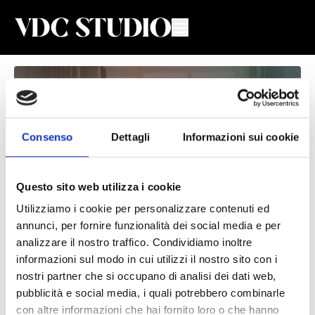
Consenso
Dettagli
Informazioni sui cookie
Questo sito web utilizza i cookie
Utilizziamo i cookie per personalizzare contenuti ed
annunci, per fornire funzionalità dei social media e per
Postural & Mobility #14
analizzare il nostro traffico. Condividiamo inoltre
informazioni sul modo in cui utilizzi il nostro sito con i
Valeria De Chiara
nostri partner che si occupano di analisi dei dati web,
pubblicità e social media, i quali potrebbero combinarle
Lezione di Postural and Mobility con Valeria
con altre informazioni che hai fornito loro o che hanno