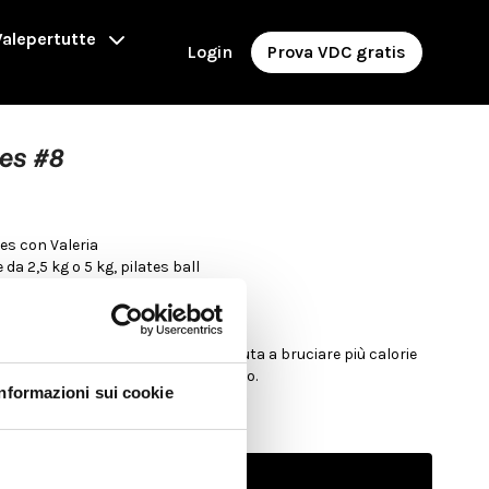
alepertutte
Login
Prova VDC gratis
tes #8
es con Valeria
e da 2,5 kg o 5 kg, pilates ball
 Ginoidi
avora sul sistema cardio vascolare, aiuta a bruciare più calorie
lates, allenando anche cuore e fiato.
Informazioni sui cookie
 oppure da solo.
Abbonati per guardare