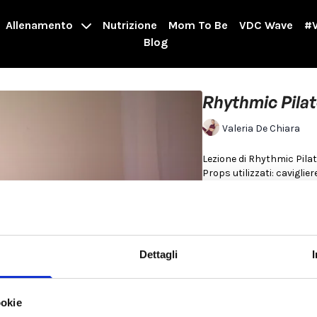
Allenamento
Nutrizione
Mom To Be
VDC Wave
#V
Blog
Rhythmic Pila
Valeria De Chiara
Lezione di Rhythmic Pilat
Props utilizzati: caviglier
Adatto a donne Androidi e
Consigli di utilizzo: Si l
rispetto ad un normale pi
Dettagli
Aggiungilo a un WO forza
Per saperne di più
ookie