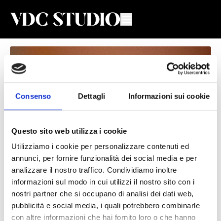
Consenso
Dettagli
Informazioni sui cookie
Questo sito web utilizza i cookie
Utilizziamo i cookie per personalizzare contenuti ed
annunci, per fornire funzionalità dei social media e per
Settimana 23 - Giorno 2 - II Trimestre
analizzare il nostro traffico. Condividiamo inoltre
informazioni sul modo in cui utilizzi il nostro sito con i
Valeria De Chiara
nostri partner che si occupano di analisi dei dati web,
pubblicità e social media, i quali potrebbero combinarle
Total Body completo di riscaldamento, forza e stretching
con altre informazioni che hai fornito loro o che hanno