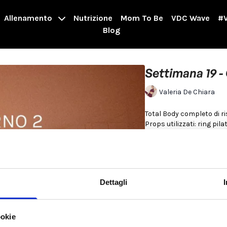
Allenamento
Nutrizione
Mom To Be
VDC Wave
#V
Blog
Settimana 19 - 
Valeria De Chiara
Total Body completo di r
Props utilizzati: ring pil
Per saperne di più
Non ci sono opzioni d
Dettagli
ookie