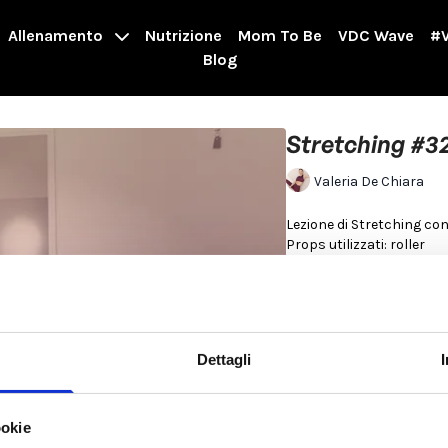
Allenamento
Nutrizione
Mom To Be
VDC Wave
#V
Blog
Stretching #3
Valeria De Chiara
Lezione di Stretching con
Props utilizzati: roller
Per saperne di più
Dettagli
ookie