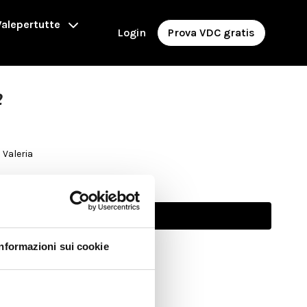
alepertutte
Login
Prova VDC gratis
2
 Valeria
Abbonati per guardare
Informazioni sui cookie