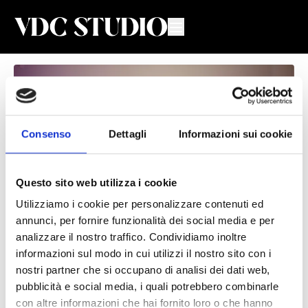
Consenso
Dettagli
Informazioni sui cookie
Questo sito web utilizza i cookie
Utilizziamo i cookie per personalizzare contenuti ed
annunci, per fornire funzionalità dei social media e per
Total Body Androide #91
analizzare il nostro traffico. Condividiamo inoltre
informazioni sul modo in cui utilizzi il nostro sito con i
Valeria De Chiara
nostri partner che si occupano di analisi dei dati web,
pubblicità e social media, i quali potrebbero combinarle
Lezione di Total Body per donne 🍎 con Valeria e Daniela della
con altre informazioni che hai fornito loro o che hanno