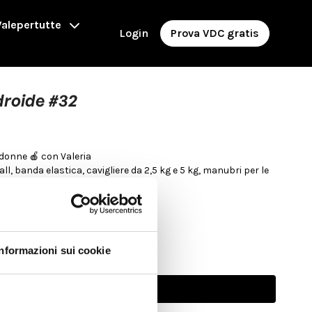
alepertutte
Login
Prova VDC gratis
droide #32
Lezione di Total Body per donne 🍎 con Valeria
ball, banda elastica, cavigliere da 2,5 kg e 5 kg, manubri per le
Informazioni sui cookie
Abbonati per guardare