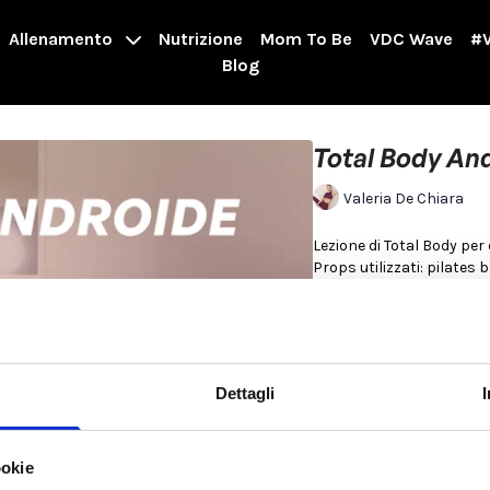
Allenamento
Nutrizione
Mom To Be
VDC Wave
#V
Blog
Total Body An
Valeria De Chiara
Props utilizzati: pilates 
braccia
00:00
Riscaldamento
04:15
Workout forza
Dettagli
Per saperne di più
ookie