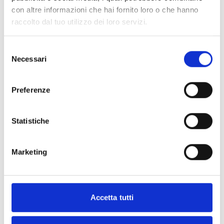
con altre informazioni che hai fornito loro o che hanno
Ideale farlo di sera
Per saperne di più
raccolto dal tuo utilizzo dei loro servizi.
Abbonati per guardare
Selezione
Necessari
del
consenso
Preferenze
Commenti (
2
)
Statistiche
Accedi
per vedere la conversazione
Marketing
Accetta tutti