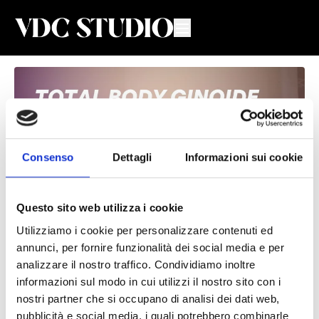
Consenso
Dettagli
Informazioni sui cookie
Questo sito web utilizza i cookie
Utilizziamo i cookie per personalizzare contenuti ed
Total Body Ginoide #78
annunci, per fornire funzionalità dei social media e per
analizzare il nostro traffico. Condividiamo inoltre
Valeria De Chiara
informazioni sul modo in cui utilizzi il nostro sito con i
nostri partner che si occupano di analisi dei dati web,
Lezione di Total Body per donne 🍐con Valeria
pubblicità e social media, i quali potrebbero combinarle