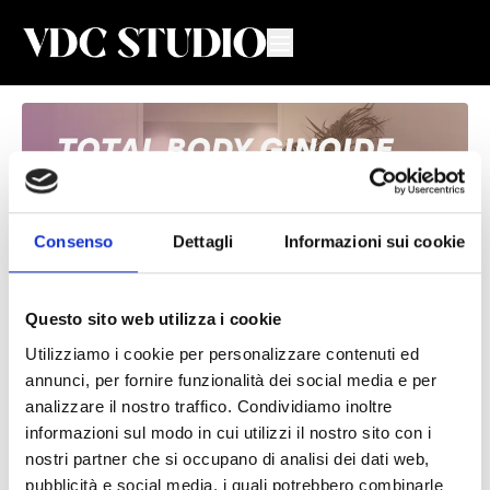
Consenso
Dettagli
Informazioni sui cookie
Questo sito web utilizza i cookie
Utilizziamo i cookie per personalizzare contenuti ed
Total Body Ginoide #49
annunci, per fornire funzionalità dei social media e per
analizzare il nostro traffico. Condividiamo inoltre
Valeria De Chiara
informazioni sul modo in cui utilizzi il nostro sito con i
nostri partner che si occupano di analisi dei dati web,
Lezione di Total Body per donne 🍐 con Valeria
pubblicità e social media, i quali potrebbero combinarle