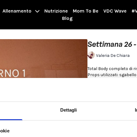
Allenamento
Nutrizione
Mom To Be
VDC Wave
#V
Blog
Settimana 26 - 
Valeria De Chiara
Total Body completo di r
Props utilizzati: sgabello
Per saperne di più
Non ci sono opzioni d
Dettagli
ookie