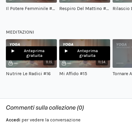
Il Potere Femminile #50
Respiro Del Mattino #49
MEDITAZIONI
Anteprima
Anteprima
gratuita
gratuita
11:15
11:54
Nutrire Le Radici #16
Mi Affido #15
Tornare A
Commenti sulla collezione (
0
)
Accedi
per vedere la conversazione