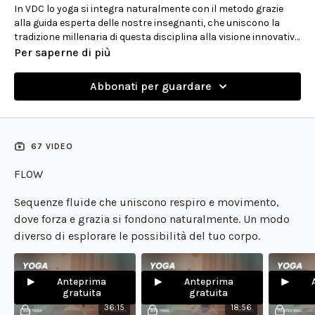
In VDC lo yoga si integra naturalmente con il metodo grazie
alla guida esperta delle nostre insegnanti, che uniscono la
tradizione millenaria di questa disciplina alla visione innovativa
del movimento femminile. Una raccolta completa dove puoi
Per saperne di più
scegliere tra flow dinamici che rafforzano e allungano la
muscolatura, meditazioni guidate per ritrovare centratura, e
Abbonati per guardare
pratiche di respirazione che potenziano i benefici del tuo
allenamento. Ogni sessione è pensata per integrarsi
perfettamente con il metodo VDC, creando un equilibrio tra
forza e fluidità, energia e calma interiore.
67 VIDEO
FLOW
Sequenze fluide che uniscono respiro e movimento,
dove forza e grazia si fondono naturalmente. Un modo
diverso di esplorare le possibilità del tuo corpo.
Anteprima
Anteprima
gratuita
gratuita
36:15
18:56